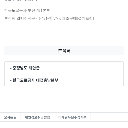
한국도로공사 부산경남본부
부산청 결빙취약구간(경남권) VMS 제조구매(설치포함)
목록
충청남도 태안군
한국도로공사 대전충남본부
오시는길
개인정보취급방침
이메일무단수집거부