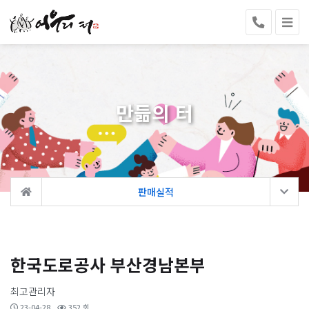
만듦의 터
판매실적
한국도로공사 부산경남본부
최고관리자
23-04-28
352 회