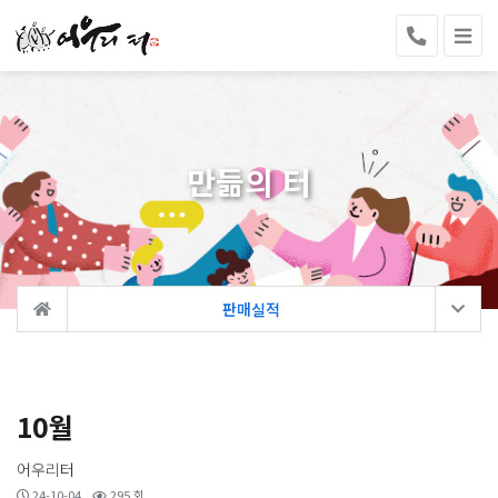
만듦의 터
판매실적
10월
어우리터
24-10-04
295 회