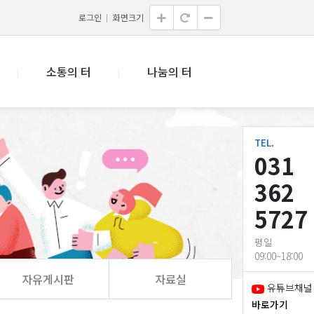
로그인
화면크기
소통의 터
나눔의 터
TEL.
031
362
5727
평일
09:00~18:00
자유게시판
자료실
유튜브채널
바로가기