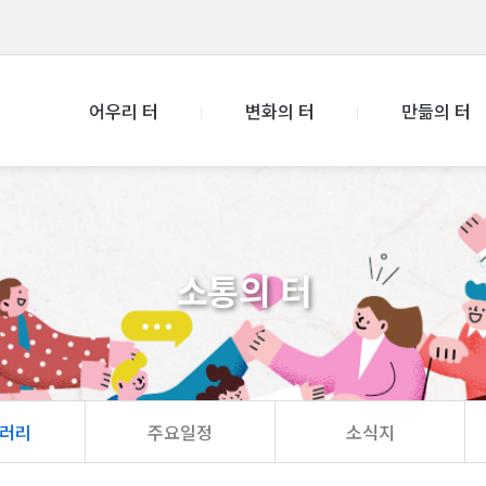
어우리 터
변화의 터
만듦의 터
소통의 터
러리
주요일정
소식지